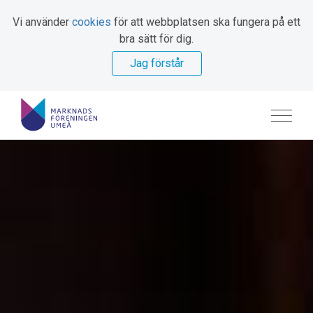
Vi använder
cookies
för att webbplatsen ska fungera på ett
bra sätt för dig.
Jag förstår