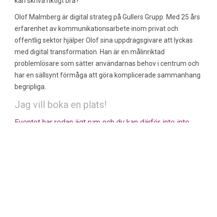
kan skriva riktigt bra?
Olof Malmberg är digital strateg på Gullers Grupp. Med 25 års
erfarenhet av kommunikationsarbete inom privat och
offentlig sektor hjälper Olof sina uppdragsgivare att lyckas
med digital transformation. Han är en målinriktad
problemlösare som sätter användarnas behov i centrum och
har en sällsynt förmåga att göra komplicerade sammanhang
begripliga.
Jag vill boka en plats!
Om föreningen
Eventet har redan ägt rum och du kan därför inte inte
boka plats.