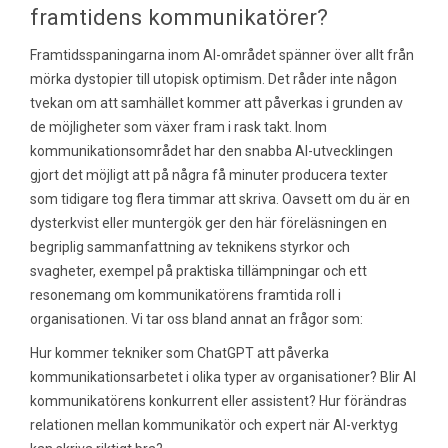
framtidens kommunikatörer?
Framtidsspaningarna inom AI-området spänner över allt från
mörka dystopier till utopisk optimism. Det råder inte någon
tvekan om att samhället kommer att påverkas i grunden av
de möjligheter som växer fram i rask takt. Inom
kommunikationsområdet har den snabba AI-utvecklingen
gjort det möjligt att på några få minuter producera texter
som tidigare tog flera timmar att skriva. Oavsett om du är en
dysterkvist eller muntergök ger den här föreläsningen en
begriplig sammanfattning av teknikens styrkor och
svagheter, exempel på praktiska tillämpningar och ett
resonemang om kommunikatörens framtida roll i
organisationen. Vi tar oss bland annat an frågor som:
Hur kommer tekniker som ChatGPT att påverka
kommunikationsarbetet i olika typer av organisationer?
Blir AI
kommunikatörens konkurrent eller assistent?
Hur förändras
relationen mellan kommunikatör och expert när AI-verktyg