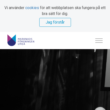
Vi använder
cookies
för att webbplatsen ska fungera på ett
bra sätt för dig.
Jag förstår