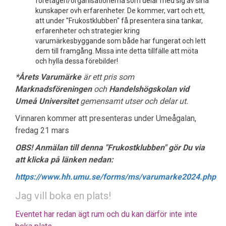
företagen/organisationerna som delar med sig av sina
kunskaper ovh erfarenheter. De kommer, vart och ett,
att under "Frukostklubben" få presentera sina tankar,
erfarenheter och strategier kring
varumärkesbyggande som både har fungerat och lett
dem till framgång. Missa inte detta tillfälle att möta
och hylla dessa förebilder!
*Årets Varumärke
är ett pris som
Marknadsföreningen
och
Handelshögskolan vid
Umeå Universitet
gemensamt utser och delar ut.
Vinnaren kommer att presenteras under Umeågalan,
fredag 21 mars
OBS! Anmälan till denna "Frukostklubben" gör Du via
att klicka på länken nedan:
https://www.hh.umu.se/forms/ms/varumarke2024.php
Jag vill boka en plats!
Eventet har redan ägt rum och du kan därför inte inte