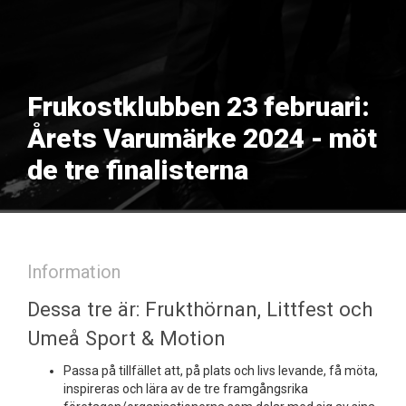
Frukostklubben 23 februari:
Årets Varumärke 2024 - möt
de tre finalisterna
Information
Dessa tre är: Frukthörnan, Littfest och
Umeå Sport & Motion
Passa på tillfället att, på plats och livs levande, få möta,
inspireras och lära av de tre framgångsrika