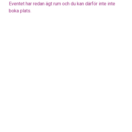
Eventet har redan ägt rum och du kan därför inte inte
boka plats.
Om föreningen
Kommande aktiviteter
25/9
Frukostklubben 25 september:
"Valfeber(frossa!) 2026 – Vad politiken snott
från oss marknadsförare och
kommunikatörer?"