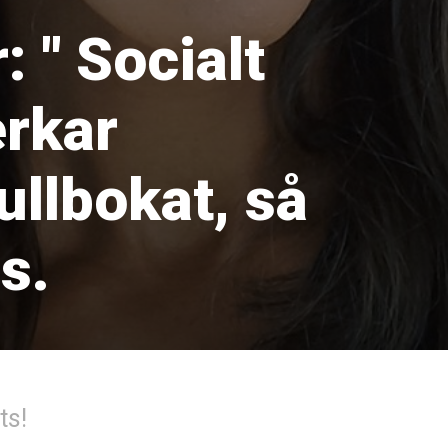
 " Socialt
erkar
llbokat, så
s.
ts!