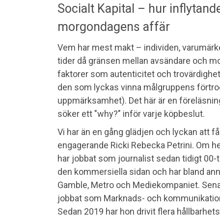
Socialt Kapital – hur inflytan
morgondagens affär
Vem har mest makt – individen, varumärket
tider då gränsen mellan avsändare och mot
faktorer som autenticitet och trovärdighet 
den som lyckas vinna målgruppens förtro
uppmärksamhet). Det här är en föreläsni
söker ett "why?" inför varje köpbeslut.
Vi har än en gång glädjen och lyckan att få
engagerande Ricki Rebecka Petrini. Om hen
har jobbat som journalist sedan tidigt 00-t
den kommersiella sidan och har bland anna
Gamble, Metro och Mediekompaniet. Senas
jobbat som Marknads- och kommunikatio
Sedan 2019 har hon drivit flera hållbarhet