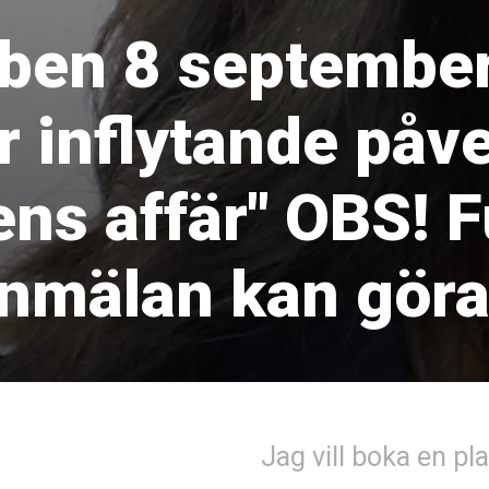
ben 8 september:
r inflytande påv
s affär" OBS! Fu
nmälan kan göra
Jag vill boka en pla