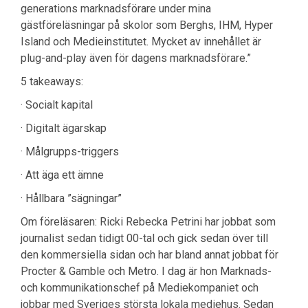
generations marknadsförare under mina
gästföreläsningar på skolor som Berghs, IHM, Hyper
Island och Medieinstitutet. Mycket av innehållet är
plug-and-play även för dagens marknadsförare.”
5 takeaways:
· Socialt kapital
· Digitalt ägarskap
· Målgrupps-triggers
· Att äga ett ämne
· Hållbara ”sägningar”
Om föreläsaren: Ricki Rebecka Petrini har jobbat som
journalist sedan tidigt 00-tal och gick sedan över till
den kommersiella sidan och har bland annat jobbat för
Procter & Gamble och Metro. I dag är hon Marknads-
och kommunikationschef på Mediekompaniet och
jobbar med Sveriges största lokala mediehus. Sedan
Om föreningen