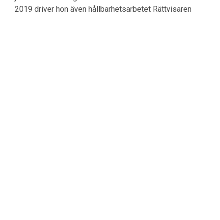
2019 driver hon även hållbarhetsarbetet Rättvisaren
som främjar en mer inkluderande och jämställd
mediebild, från nyheter till reklam.
Jag vill boka en plats!
Eventet har redan ägt rum och du kan därför inte inte
boka plats.
Kommande aktiviteter
25/9