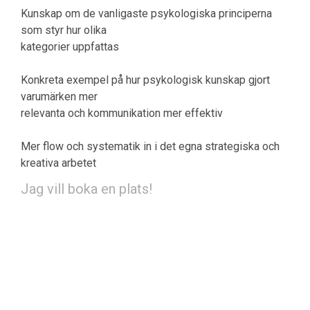
Kunskap om de vanligaste psykologiska principerna
som styr hur olika
kategorier uppfattas
Konkreta exempel på hur psykologisk kunskap gjort
varumärken mer
relevanta och kommunikation mer effektiv
Mer flow och systematik in i det egna strategiska och
kreativa arbetet
Om föreningen
Jag vill boka en plats!
Eventet har redan ägt rum och du kan därför inte inte
boka plats.